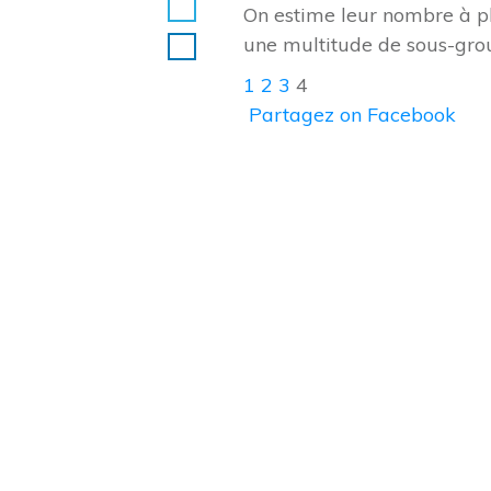
On estime leur nombre à plu
une multitude de sous-gro
1
2
3
4
Partagez
on Facebook